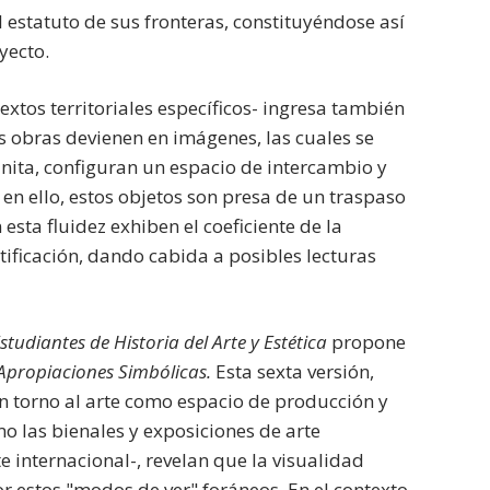
estatuto de sus fronteras, constituyéndose así
yecto.
extos territoriales específicos- ingresa también
as obras devienen en imágenes, las cuales se
finita, configuran un espacio de intercambio y
en ello, estos objetos son presa de un traspaso
esta fluidez exhiben el coeficiente de la
tificación, dando cabida a posibles lecturas
tudiantes de Historia del Arte y Estética
propone
y Apropiaciones Simbólicas.
Esta sexta versión,
en torno al arte como espacio de producción y
o las bienales y exposiciones de arte
 internacional-, revelan que la visualidad
 estos "modos de ver" foráneos. En el contexto