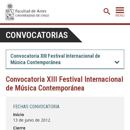
MENÚ
PORTADA
CONVOCATORIAS
ADMISIÓN
ETAPA BÁSICA
Convocatoria XIII Festival Internacional de
Música Contemporánea
CARRERAS
POSTGRADO
Convocatoria XIII Festival Internacional
de Música Contemporánea
EXTENSIÓN
CREACIÓN
E INVESTIGACIÓN
FECHAS CONVOCATORIA
BIBLIOTECA
Inicio
13 de junio de 2012
DEPARTAMENTOS
Cierre