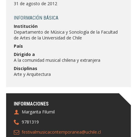
FACULTAD
31 de agosto de 2012
Estudiantes
Funcionarias/os
INFORMACIÓN BÁSICA
Institución
Académicas/os
Egresadas/os
Departamento de Música y Sonología de la Facultad
de Artes de la Universidad de Chile
País
Dirigido a
A la comunidad musical chilena y extranjera
Disciplinas
Arte y Arquitectura
INFORMACIONES
Margarita Filumil
9781319
festivalmusicacontemporanea@uchile.cl