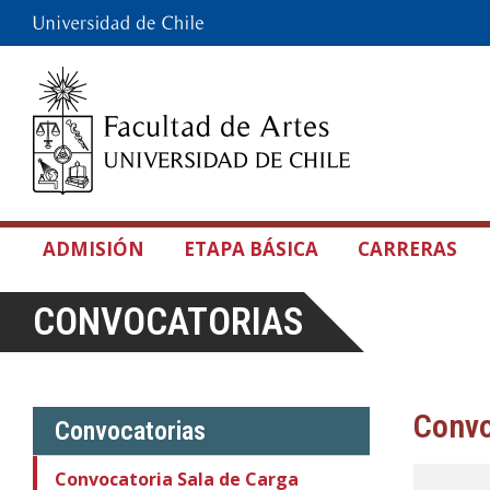
ADMISIÓN
ETAPA BÁSICA
CARRERAS
CONVOCATORIAS
Convo
Convocatorias
Convocatoria Sala de Carga