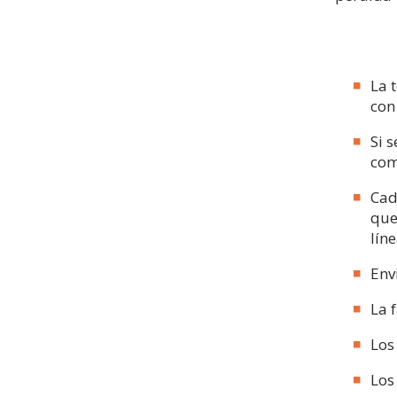
La 
con
Si 
com
Cad
que
lín
Env
La 
Los
Los