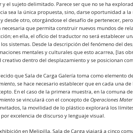
 y el sujeto delimitado. Parece ser que no se ha explorado
cia sea la única propuesta, sino, darse oportunidad a la 
 y desde otro, otorgándose el desafío de pertenecer, pero
a necesaria que permita construir nuevos mundos de relacio
ción; en ella, el oficio del traductor no será establecer 
 los sistemas. Desde la descripción del fenómeno del de
maciones mentales y culturales que esto acarrea, [las ob
l creativo dentro del desplazamiento y se posicionan co
lecido que Sala de Carga Galería toma como elemento de
miento,
se hace necesario establecer que en cada una de l
cepto. En el caso de la primera muestra, en la comuna de 
amiento
se vinculará con el concepto de
Operaciones Materi
invitados, la movilidad de lo plástico explorará los límit
 por excelencia de discurso y lenguaje visual.
exhibición en Melipilla, Sala de Carga viajará a cinco c