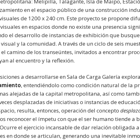
etropolitana: Melipilla, Talagante, Isla de Maipo, Estaci
zamiento en el espacio público de una construcción indu
 visuales de 1200 x 240 cm. Este proyecto se propone difu
s visuales en espacios donde no existe una presencia signi
do el desarrollo de instancias de exhibición que busquen e
 visual y la comunidad. A través de un ciclo de seis mues
n el camino de los transeúntes, invitados a encontrar pro
an al encuentro y la reflexión.
siciones a desarrollarse en Sala de Carga Galería explor
amiento
, entendiéndolo como condición natural de la pr
onas alejadas de la capital metropolitana, así como tambi
eces desplazadas de iniciativas o instancias de educación
spacio, resulta, entonces, operación del concepto
desplaz
s reconocer el ímpetu con que el ser humano tiende a bus
Ocurre el ejercicio incansable de dar relación obligada a 
res en donde se articulan, generando una inevitable inmov