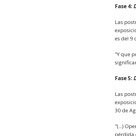
Fase 4:
D
Las post
exposici
es del 9
"Y que p
signific
Fase 5:
Las post
exposici
30 de Ag
"(...) O
pérdida 