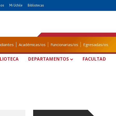
sos
Mi Uchile
Bibliotecas
udiantes
Académicas/os
Funcionarias/os
Egresadas/os
LIOTECA
DEPARTAMENTOS
FACULTAD