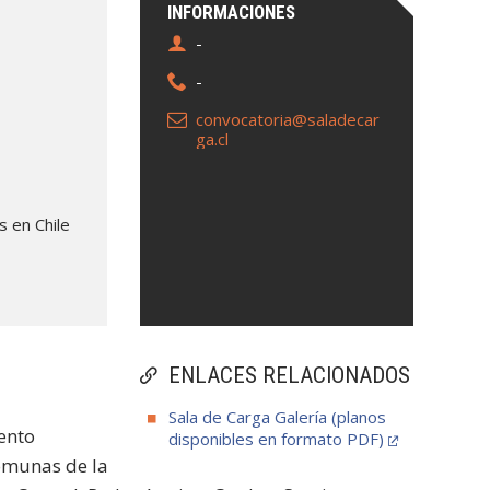
INFORMACIONES
-
-
convocatoria@saladecar
ga.cl
s en Chile
ENLACES RELACIONADOS
Sala de Carga Galería (planos
ento
disponibles en formato PDF)
omunas de la