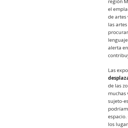
región M
el empla
de artes
las arte
procuran
lenguaje
alerta e
contribuy
Las expo
desplaz
de las z
muchas v
sujeto-e
podríamo
espacio. 
los luga