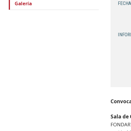
Galería
FECHA
INFOR
Convoca
Sala de 
FONDART,