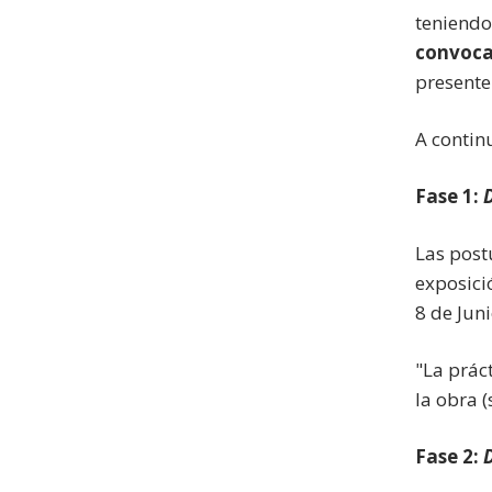
teniendo
convoca 
presente
A contin
Fase 1:
Las post
exposici
8 de Juni
"La prác
la obra 
Fase 2:
D