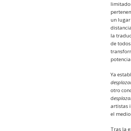
limitador
pertenen
un lugar
distanci
la traduc
de todos
transfor
potencia
Ya estab
desplaza
otro con
d
esplaz
artistas 
el medio
Tras la 