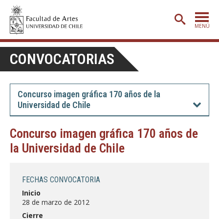
MENÚ
PORTADA
CONVOCATORIAS
ADMISIÓN
ETAPA BÁSICA
Concurso imagen gráfica 170 años de la
Universidad de Chile
CARRERAS
POSTGRADO
Concurso imagen gráfica 170 años de
la Universidad de Chile
EXTENSIÓN
CREACIÓN
E INVESTIGACIÓN
FECHAS CONVOCATORIA
BIBLIOTECA
Inicio
28 de marzo de 2012
DEPARTAMENTOS
Cierre