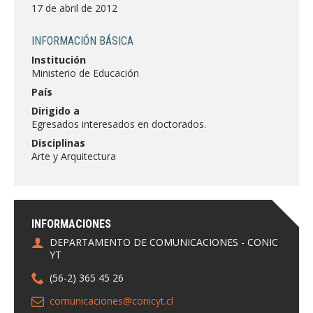
FACULTAD
17 de abril de 2012
Estudiantes
Funcionarias/os
INFORMACIÓN BÁSICA
Institución
Académicas/os
Egresadas/os
Ministerio de Educación
País
Dirigido a
Egresados interesados en doctorados.
Disciplinas
Arte y Arquitectura
INFORMACIONES
DEPARTAMENTO DE COMUNICACIONES - CONIC
YT
(56-2) 365 45 26
comunicaciones@conicyt.cl