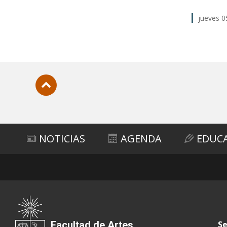
jueves 0
Subir
NOTICIAS
AGENDA
EDUC
Facultad de Artes
Se