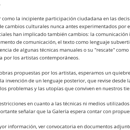
.
 como la incipiente participación ciudadana en las deci
de cambios culturales nunca antes experimentados por el 
ciales han implicado también cambios: la comunicación i
mento de comunicación, el texto como lenguaje subvertido
encia de algunas técnicas manuales o su "rescate" como l
da por los artistas contemporáneos.
 obras propuestas por los artistas, esperamos un quiebre
la invención de un lenguaje posterior, que revise desde la
 los problemas y las utopías que conviven en nuestros ti
estricciones en cuanto a las técnicas ni medios utilizad
portante señalar que la Galería espera contar con propu
or información, ver convocatoria en documentos adjunt