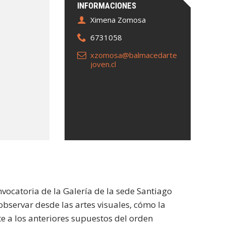
INFORMACIONES
Ximena Zomosa
6731058
xzomosa@balmacedarte
joven.cl
vocatoria de la Galería de la sede Santiago
a observar desde las artes visuales, cómo la
te a los anteriores supuestos del orden