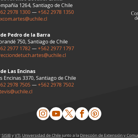
mpañía 1264, Santiago de Chile
62 2978 1300
—
+562 2978 1350
xcom.artes@uchile.cl
de Pedro de la Barra
randé 750, Santiago de Chile
62 2977 1782
—
+562 2977 1797
recciondetuch.artes@uchile.cl
de Las Encinas
s Encinas 3370, Santiago de Chile
62 2978 7505
—
+562 2978 7502
tevis@uchile.cl
r
SISIB
y
VTI
,
Universidad de Chile
junto a la
Dirección de Extensión y Comu