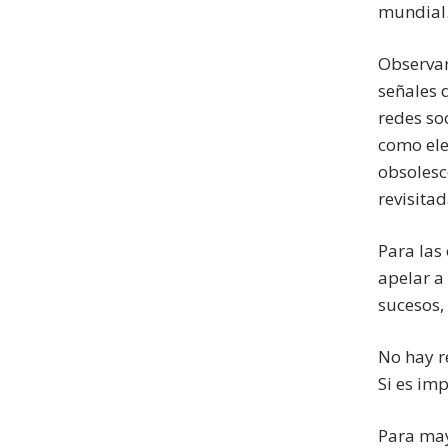
mundial
Observar
señales 
redes so
como ele
obsolesc
revisita
Para las
apelar a 
sucesos,
No hay r
Si es im
Para may