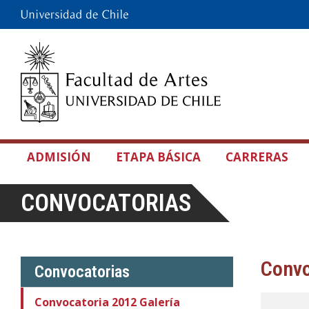
ADMISIÓN
ETAPA BÁSICA
CARRERAS
CONVOCATORIAS
Convo
Convocatorias
Convocatoria 2012 Galería