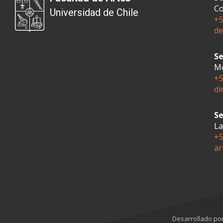
Co
Universidad de Chile
+5
de
Se
Mo
+5
di
Se
La
+5
ar
Desarrollado po