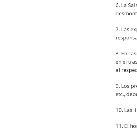
6. La Sa
desmonta
7. Las e
responsa
8. En ca
en el tr
al respec
9. Los p
etc., de
10. Las 
11. El h