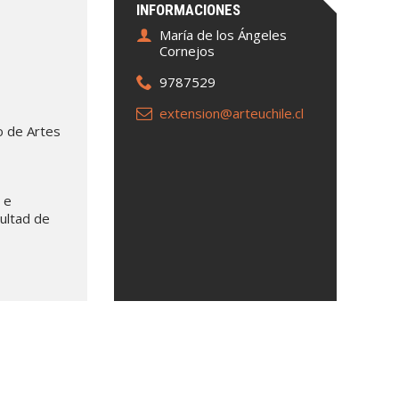
INFORMACIONES
María de los Ángeles
Cornejos
9787529
extension@arteuchile.cl
o de Artes
 e
cultad de