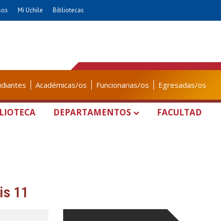
sos
Mi Uchile
Bibliotecas
udiantes
Académicas/os
Funcionarias/os
Egresadas/os
LIOTECA
DEPARTAMENTOS
FACULTAD
is 11