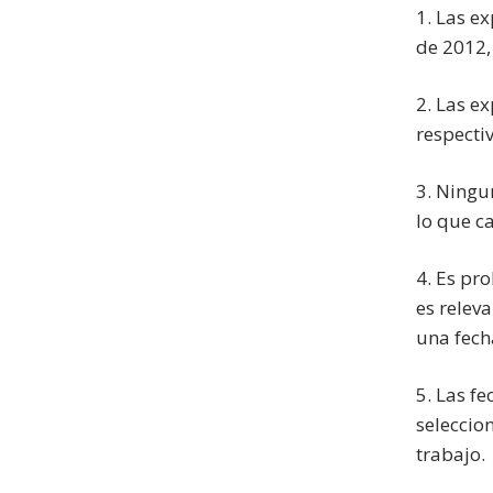
1. Las e
de 2012,
2. Las e
respecti
3. Ningu
lo que c
4. Es pr
es relev
una fech
5. Las f
seleccio
trabajo.