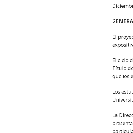
Diciembr
GENERA
El proye
expositi
El ciclo
Título d
que los 
Los estu
Universi
La Direc
presenta
particul