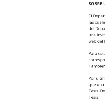
SOBRE 
El Depar
las cual
del Depa
una invi
web del
Para est
corresp
También
Por últi
que una 
Tesis. D
Tesis.