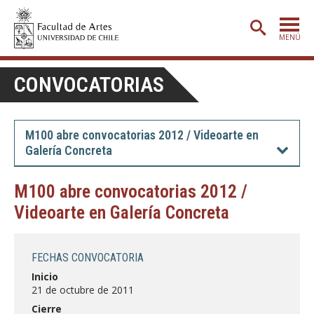
MENÚ
PORTADA
CONVOCATORIAS
ADMISIÓN
ETAPA BÁSICA
M100 abre convocatorias 2012 / Videoarte en
Galería Concreta
CARRERAS
POSTGRADO
M100 abre convocatorias 2012 /
Videoarte en Galería Concreta
EXTENSIÓN
CREACIÓN
E INVESTIGACIÓN
FECHAS CONVOCATORIA
BIBLIOTECA
Inicio
21 de octubre de 2011
DEPARTAMENTOS
Cierre