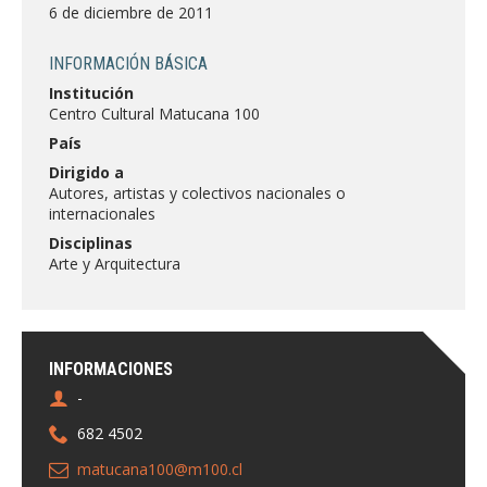
FACULTAD
6 de diciembre de 2011
Estudiantes
Funcionarias/os
INFORMACIÓN BÁSICA
Institución
Académicas/os
Egresadas/os
Centro Cultural Matucana 100
País
Dirigido a
Autores, artistas y colectivos nacionales o
internacionales
Disciplinas
Arte y Arquitectura
INFORMACIONES
-
682 4502
matucana100@m100.cl