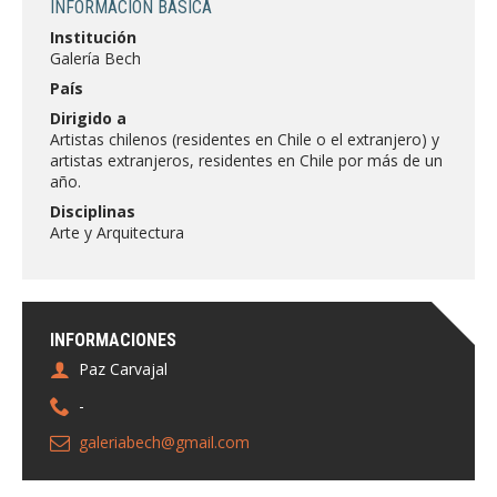
INFORMACIÓN BÁSICA
FACULTAD
Institución
Galería Bech
Estudiantes
Funcionarias/os
País
Académicas/os
Egresadas/os
Dirigido a
Artistas chilenos (residentes en Chile o el extranjero) y
artistas extranjeros, residentes en Chile por más de un
año.
Disciplinas
Arte y Arquitectura
INFORMACIONES
Paz Carvajal
-
galeriabech@gmail.com