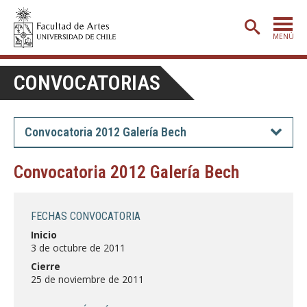
MENÚ
PORTADA
CONVOCATORIAS
ADMISIÓN
ETAPA BÁSICA
Convocatoria 2012 Galería Bech
CARRERAS
Convocatoria 2012 Galería Bech
POSTGRADO
EXTENSIÓN
FECHAS CONVOCATORIA
CREACIÓN
E INVESTIGACIÓN
Inicio
3 de octubre de 2011
BIBLIOTECA
Cierre
25 de noviembre de 2011
DEPARTAMENTOS