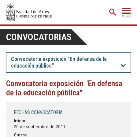
MENÚ
PORTADA
CONVOCATORIAS
ADMISIÓN
ETAPA BÁSICA
Convocatoria exposición "En defensa de la
educación pública"
CARRERAS
POSTGRADO
Convocatoria exposición "En defensa
de la educación pública"
EXTENSIÓN
CREACIÓN
E INVESTIGACIÓN
FECHAS CONVOCATORIA
BIBLIOTECA
Inicio
20 de septiembre de 2011
DEPARTAMENTOS
Cierre