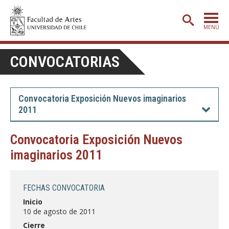
MENÚ
PORTADA
CONVOCATORIAS
ADMISIÓN
ETAPA BÁSICA
Convocatoria Exposición Nuevos imaginarios
2011
CARRERAS
POSTGRADO
Convocatoria Exposición Nuevos
imaginarios 2011
EXTENSIÓN
CREACIÓN
E INVESTIGACIÓN
FECHAS CONVOCATORIA
BIBLIOTECA
Inicio
10 de agosto de 2011
DEPARTAMENTOS
Cierre