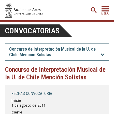
MENÚ
PORTADA
CONVOCATORIAS
ADMISIÓN
ETAPA BÁSICA
Concurso de Interpretación Musical de la U. de
Chile Mención Solistas
CARRERAS
POSTGRADO
Concurso de Interpretación Musical de
la U. de Chile Mención Solistas
EXTENSIÓN
CREACIÓN
E INVESTIGACIÓN
FECHAS CONVOCATORIA
BIBLIOTECA
Inicio
1 de agosto de 2011
DEPARTAMENTOS
Cierre