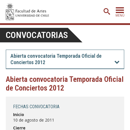
MENÚ
PORTADA
CONVOCATORIAS
ADMISIÓN
ETAPA BÁSICA
Abierta convocatoria Temporada Oficial de
Conciertos 2012
CARRERAS
POSTGRADO
Abierta convocatoria Temporada Oficial
de Conciertos 2012
EXTENSIÓN
CREACIÓN
E INVESTIGACIÓN
FECHAS CONVOCATORIA
BIBLIOTECA
Inicio
10 de agosto de 2011
DEPARTAMENTOS
Cierre