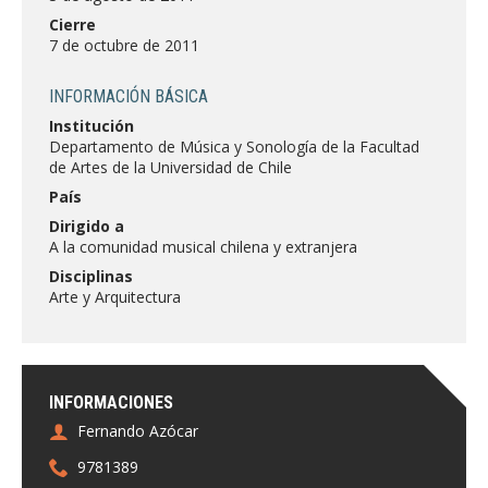
FACULTAD
Cierre
7 de octubre de 2011
Estudiantes
Funcionarias/os
INFORMACIÓN BÁSICA
Académicas/os
Egresadas/os
Institución
Departamento de Música y Sonología de la Facultad
de Artes de la Universidad de Chile
País
Dirigido a
A la comunidad musical chilena y extranjera
Disciplinas
Arte y Arquitectura
INFORMACIONES
Fernando Azócar
9781389