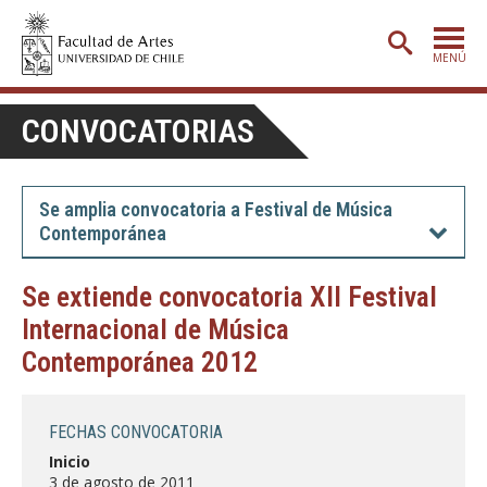
MENÚ
PORTADA
CONVOCATORIAS
ADMISIÓN
ETAPA BÁSICA
Se amplia convocatoria a Festival de Música
Contemporánea
CARRERAS
POSTGRADO
Se extiende convocatoria XII Festival
Internacional de Música
EXTENSIÓN
Contemporánea 2012
CREACIÓN
E INVESTIGACIÓN
BIBLIOTECA
FECHAS CONVOCATORIA
DEPARTAMENTOS
Inicio
3 de agosto de 2011