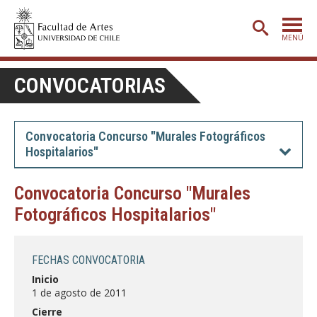
MENÚ
PORTADA
CONVOCATORIAS
ADMISIÓN
ETAPA BÁSICA
Convocatoria Concurso "Murales Fotográficos
Hospitalarios"
CARRERAS
POSTGRADO
Convocatoria Concurso "Murales
Fotográficos Hospitalarios"
EXTENSIÓN
CREACIÓN
E INVESTIGACIÓN
FECHAS CONVOCATORIA
BIBLIOTECA
Inicio
1 de agosto de 2011
DEPARTAMENTOS
Cierre