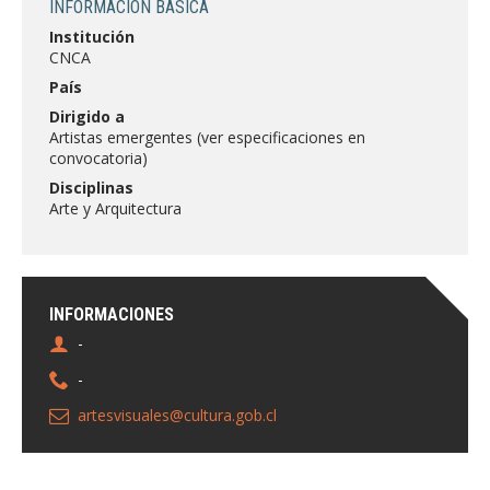
INFORMACIÓN BÁSICA
FACULTAD
Institución
CNCA
Estudiantes
Funcionarias/os
País
Académicas/os
Egresadas/os
Dirigido a
Artistas emergentes (ver especificaciones en
convocatoria)
Disciplinas
Arte y Arquitectura
INFORMACIONES
-
-
artesvisuales@cultura.gob.cl