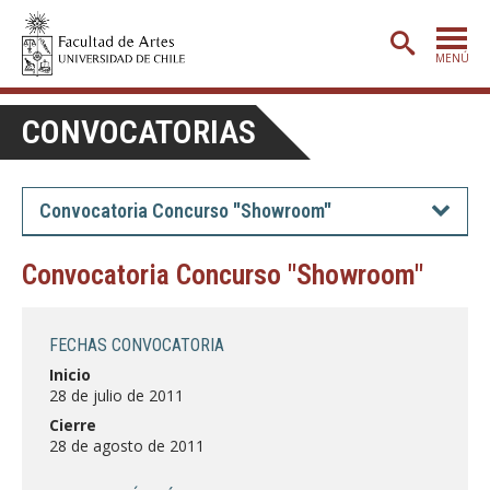
MENÚ
PORTADA
CONVOCATORIAS
ADMISIÓN
ETAPA BÁSICA
Convocatoria Concurso "Showroom"
CARRERAS
Convocatoria Concurso "Showroom"
POSTGRADO
EXTENSIÓN
FECHAS CONVOCATORIA
CREACIÓN
E INVESTIGACIÓN
Inicio
28 de julio de 2011
BIBLIOTECA
Cierre
28 de agosto de 2011
DEPARTAMENTOS