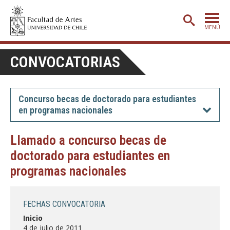
MENÚ
PORTADA
CONVOCATORIAS
ADMISIÓN
ETAPA BÁSICA
Concurso becas de doctorado para estudiantes
en programas nacionales
CARRERAS
POSTGRADO
Llamado a concurso becas de
doctorado para estudiantes en
EXTENSIÓN
programas nacionales
CREACIÓN
E INVESTIGACIÓN
BIBLIOTECA
FECHAS CONVOCATORIA
DEPARTAMENTOS
Inicio
4 de julio de 2011