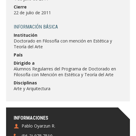
FACULTAD
Cierre
22 de julio de 2011
Estudiantes
Funcionarias/os
INFORMACIÓN BÁSICA
Académicas/os
Egresadas/os
Institución
Doctorado en Filosofía con mención en Estética y
Teoría del Arte
País
Dirigido a
Alumnos Regularres del Programa de Doctorado en
Filosofía con Mención en Estética y Teoría del Arte
Disciplinas
Arte y Arquitectura
INFORMACIONES
Pablo Oyarzun R.
(56-2) 978 7510