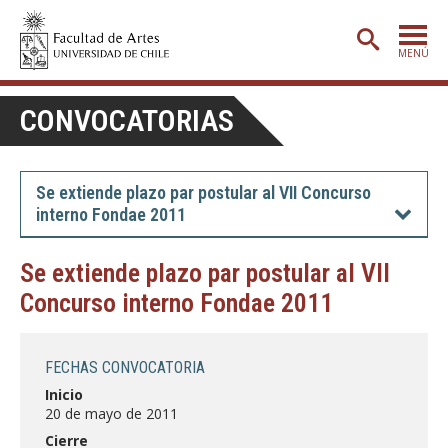
MENÚ
PORTADA
CONVOCATORIAS
ADMISIÓN
ETAPA BÁSICA
Se extiende plazo par postular al VII Concurso
interno Fondae 2011
CARRERAS
POSTGRADO
Se extiende plazo par postular al VII
Concurso interno Fondae 2011
EXTENSIÓN
CREACIÓN
E INVESTIGACIÓN
FECHAS CONVOCATORIA
BIBLIOTECA
Inicio
20 de mayo de 2011
DEPARTAMENTOS
Cierre