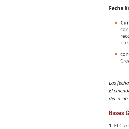
Fecha lí
Cur
con
rec
par
con
Cre
Las fecha
El calend
del inicio
Bases G
1. El Cur