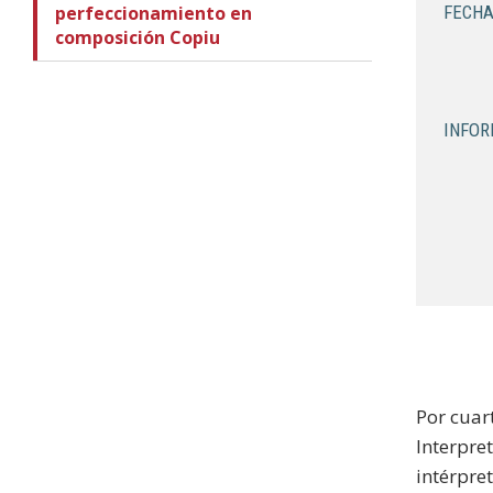
perfeccionamiento en
FECHA
composición Copiu
INFOR
Por cuar
Interpre
intérpret