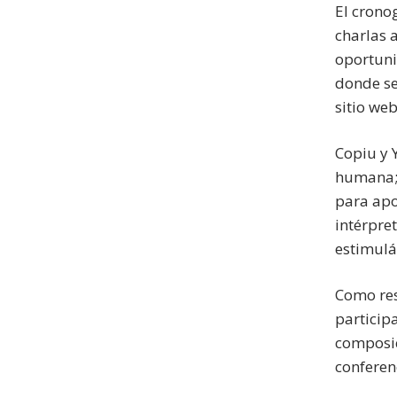
El crono
charlas 
oportuni
donde se
sitio we
Copiu y Y
humana; 
para apo
intérpre
estimulá
Como res
particip
composic
conferen