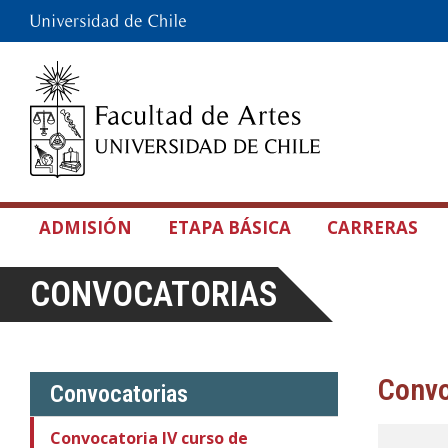
ADMISIÓN
ETAPA BÁSICA
CARRERAS
CONVOCATORIAS
Convo
Convocatorias
Convocatoria IV curso de