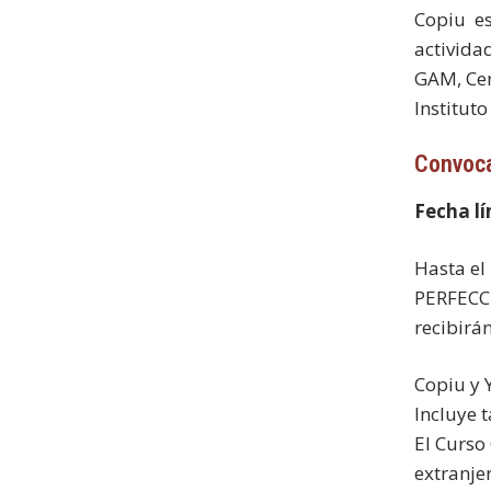
Copiu es
activida
GAM, Cen
Institut
Convoca
Fecha lí
Hasta el
PERFECCI
recibirá
Copiu y 
Incluye 
El Curso
extranje