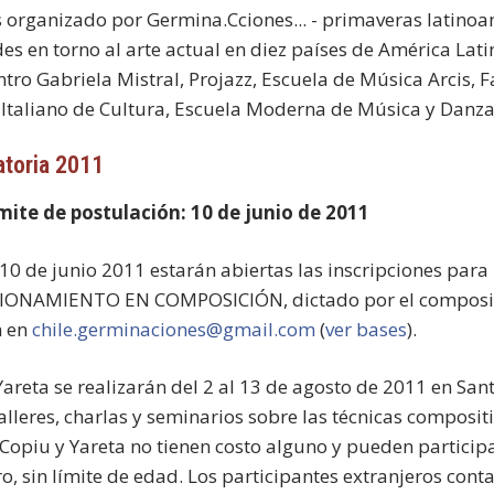
 organizado por Germina.Cciones... - primaveras latinoa
des en torno al arte actual en diez países de América La
tro Gabriela Mistral, Projazz, Escuela de Música Arcis, F
o Italiano de Cultura, Escuela Moderna de Música y Dan
toria 2011
mite de postulación: 10 de junio de 2011
 10 de junio 2011 estarán abiertas las inscripciones par
ONAMIENTO EN COMPOSICIÓN, dictado por el compositor 
n en
chile.germinaciones@gmail.com
(
ver bases
).
Yareta se realizarán del 2 al 13 de agosto de 2011 en Sant
talleres, charlas y seminarios sobre las técnicas composit
 Copiu y Yareta no tienen costo alguno y pueden participa
ro, sin límite de edad. Los participantes extranjeros con