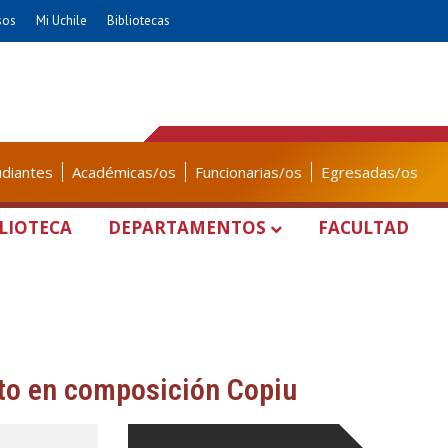
sos
Mi Uchile
Bibliotecas
udiantes
Académicas/os
Funcionarias/os
Egresadas/os
LIOTECA
DEPARTAMENTOS
FACULTAD
to en composición Copiu