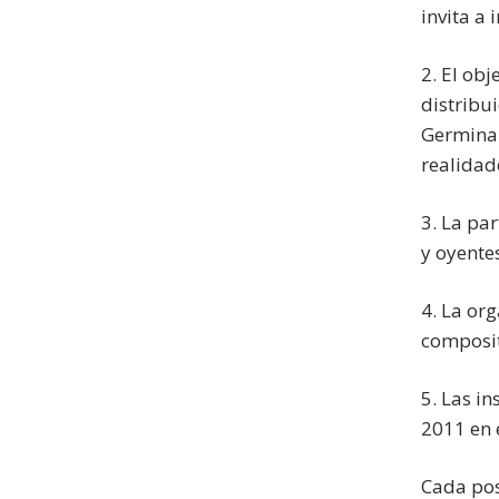
invita a
2. El ob
distribu
Germina.
realidad
3. La par
y oyente
4. La or
composit
5. Las in
2011 en 
Cada pos