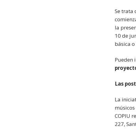
Se trata 
comienza
la prese
10 de ju
básica o
Pueden i
proyect
Las post
La inici
músicos 
COPIU re
227, San