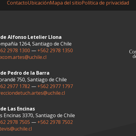
Contacto
Ubicación
Mapa del sitio
Política de privacidad
de Alfonso Letelier Llona
mpañía 1264, Santiago de Chile
62 2978 1300
—
+562 2978 1350
xcom.artes@uchile.cl
de Pedro de la Barra
randé 750, Santiago de Chile
62 2977 1782
—
+562 2977 1797
recciondetuch.artes@uchile.cl
de Las Encinas
s Encinas 3370, Santiago de Chile
62 2978 7505
—
+562 2978 7502
tevis@uchile.cl