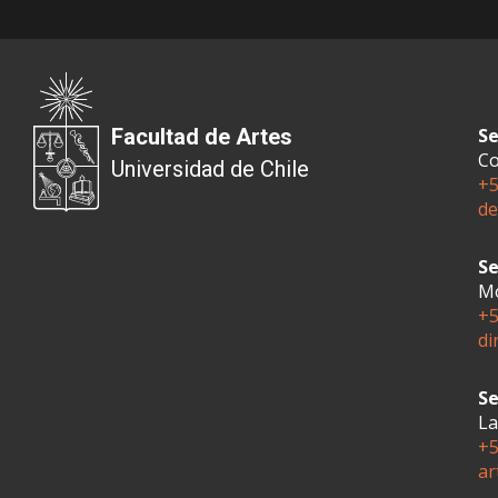
Facultad de Artes
Se
Co
Universidad de Chile
+5
de
Se
Mo
+5
di
Se
La
+5
ar