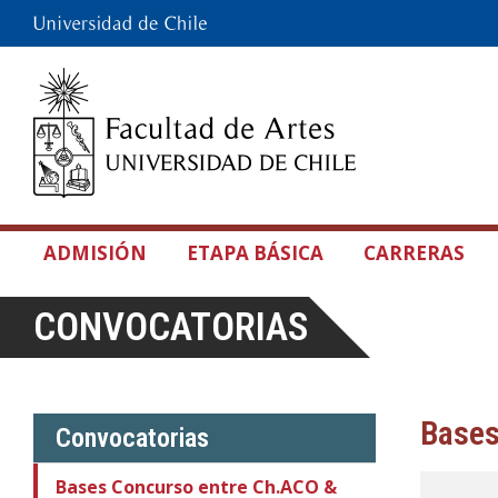
ADMISIÓN
ETAPA BÁSICA
CARRERAS
CONVOCATORIAS
Bases
Convocatorias
Bases Concurso entre Ch.ACO &