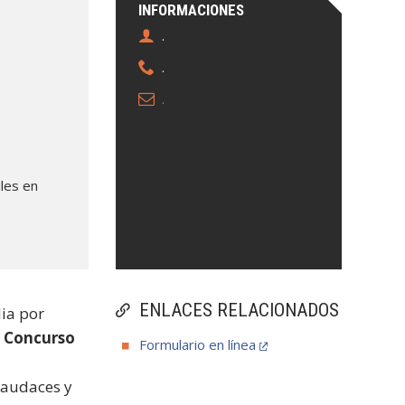
INFORMACIONES
.
.
.
les en
ENLACES RELACIONADOS
ia por
l
Concurso
Formulario en línea
 audaces y