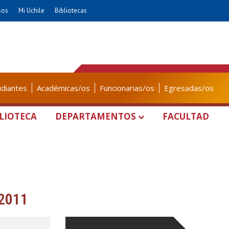
sos
Mi Uchile
Bibliotecas
udiantes
Académicas/os
Funcionarias/os
Egresadas/os
LIOTECA
DEPARTAMENTOS
FACULTAD
 2011