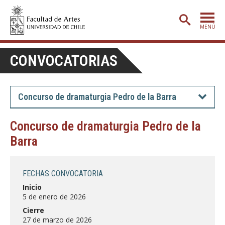
MENÚ
PORTADA
CONVOCATORIAS
ADMISIÓN
ETAPA BÁSICA
Concurso de dramaturgia Pedro de la Barra
CARRERAS
Concurso de dramaturgia Pedro de la
POSTGRADO
Barra
EXTENSIÓN
CREACIÓN
E INVESTIGACIÓN
FECHAS CONVOCATORIA
Inicio
BIBLIOTECA
5 de enero de 2026
DEPARTAMENTOS
Cierre
27 de marzo de 2026