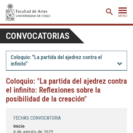
MENÚ
PORTADA
CONVOCATORIAS
ADMISIÓN
ETAPA BÁSICA
Coloquio: "La partida del ajedrez contra el
infinito"
CARRERAS
POSTGRADO
Coloquio: "La partida del ajedrez contra
el infinito: Reflexiones sobre la
EXTENSIÓN
posibilidad de la creación"
CREACIÓN
E INVESTIGACIÓN
BIBLIOTECA
FECHAS CONVOCATORIA
DEPARTAMENTOS
Inicio
6 de agosto de 2025