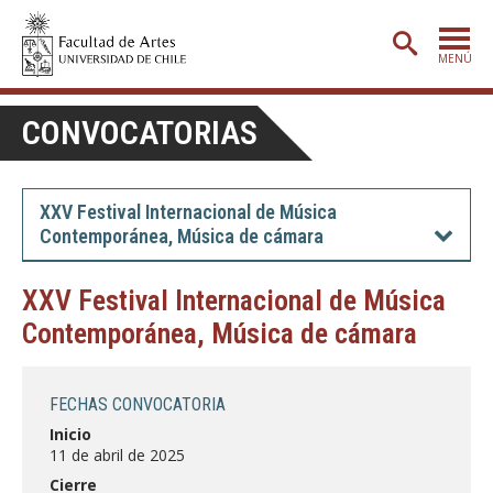
MENÚ
PORTADA
CONVOCATORIAS
ADMISIÓN
ETAPA BÁSICA
XXV Festival Internacional de Música
Contemporánea, Música de cámara
CARRERAS
POSTGRADO
XXV Festival Internacional de Música
Contemporánea, Música de cámara
EXTENSIÓN
CREACIÓN
E INVESTIGACIÓN
FECHAS CONVOCATORIA
BIBLIOTECA
Inicio
11 de abril de 2025
DEPARTAMENTOS
Cierre