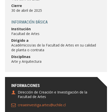
FACULTAD
Cierre
30 de abril de 2025
Estudiantes
Funcionarias/os
INFORMACIÓN BÁSICA
Académicas/os
Egresadas/os
Institución
Facultad de Artes
Dirigido a
Académicos/as de la Facultad de Artes en su calidad
de planta o contrata
Disciplinas
Arte y Arquitectura
INFORMACIONES
Dirección de Creación e Investigación de la
Facultad de Artes
creaeinvestiga.artes@uchile.cl