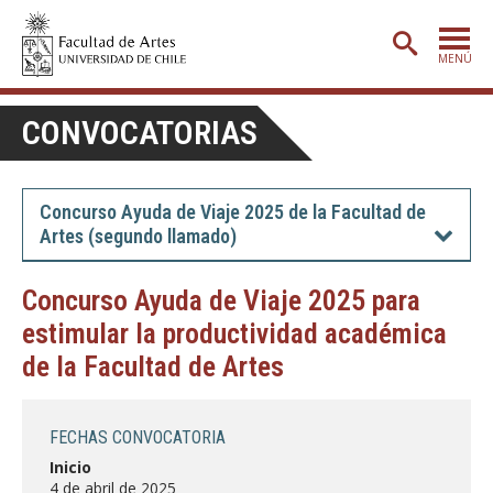
MENÚ
PORTADA
CONVOCATORIAS
ADMISIÓN
ETAPA BÁSICA
Concurso Ayuda de Viaje 2025 de la Facultad de
Artes (segundo llamado)
CARRERAS
POSTGRADO
Concurso Ayuda de Viaje 2025 para
estimular la productividad académica
EXTENSIÓN
de la Facultad de Artes
CREACIÓN
E INVESTIGACIÓN
BIBLIOTECA
FECHAS CONVOCATORIA
DEPARTAMENTOS
Inicio
4 de abril de 2025