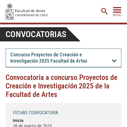
MENÚ
PORTADA
CONVOCATORIAS
ADMISIÓN
ETAPA BÁSICA
Concurso Proyectos de Creación e
Investigación 2025 Facultad de Artes
CARRERAS
POSTGRADO
Convocatoria a concurso Proyectos de
Creación e Investigación 2025 de la
EXTENSIÓN
Facultad de Artes
CREACIÓN
E INVESTIGACIÓN
BIBLIOTECA
FECHAS CONVOCATORIA
DEPARTAMENTOS
Inicio
28 de marzo de 2025