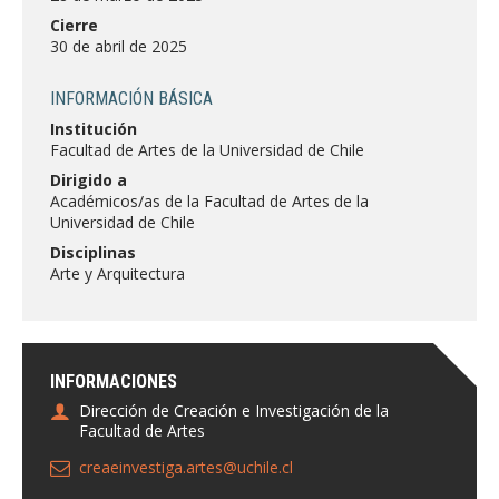
FACULTAD
Cierre
30 de abril de 2025
Estudiantes
Funcionarias/os
INFORMACIÓN BÁSICA
Académicas/os
Egresadas/os
Institución
Facultad de Artes de la Universidad de Chile
Dirigido a
Académicos/as de la Facultad de Artes de la
Universidad de Chile
Disciplinas
Arte y Arquitectura
INFORMACIONES
Dirección de Creación e Investigación de la
Facultad de Artes
creaeinvestiga.artes@uchile.cl