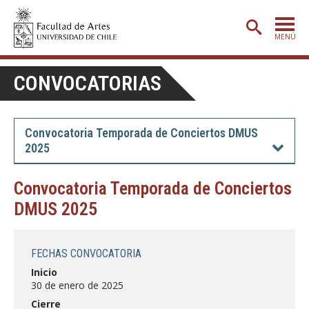
MENÚ
PORTADA
CONVOCATORIAS
ADMISIÓN
ETAPA BÁSICA
Convocatoria Temporada de Conciertos DMUS
2025
CARRERAS
POSTGRADO
Convocatoria Temporada de Conciertos
DMUS 2025
EXTENSIÓN
CREACIÓN
E INVESTIGACIÓN
FECHAS CONVOCATORIA
BIBLIOTECA
Inicio
30 de enero de 2025
DEPARTAMENTOS
Cierre