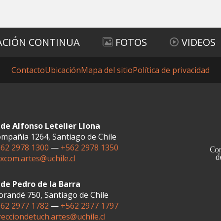
ACIÓN CONTINUA
FOTOS
VIDEOS
Contacto
Ubicación
Mapa del sitio
Política de privacidad
de Alfonso Letelier Llona
mpañía 1264, Santiago de Chile
62 2978 1300
—
+562 2978 1350
xcom.artes@uchile.cl
de Pedro de la Barra
randé 750, Santiago de Chile
62 2977 1782
—
+562 2977 1797
recciondetuch.artes@uchile.cl