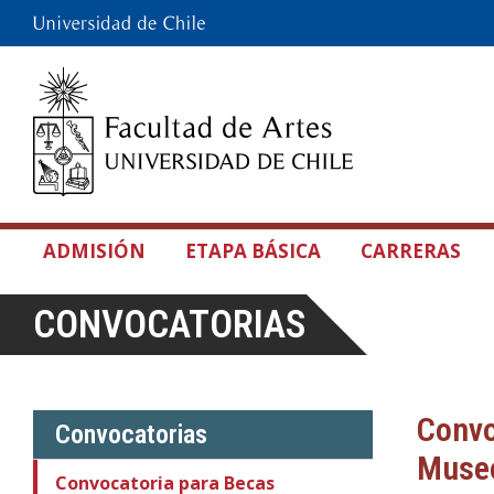
ADMISIÓN
ETAPA BÁSICA
CARRERAS
CONVOCATORIAS
Convo
Convocatorias
Muse
Convocatoria para Becas