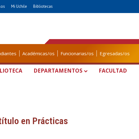
sos
Mi Uchile
Bibliotecas
udiantes
Académicas/os
Funcionarias/os
Egresadas/os
LIOTECA
DEPARTAMENTOS
FACULTAD
ítulo en Prácticas