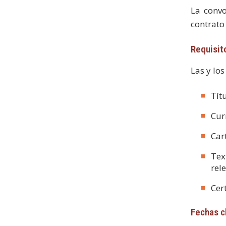
La convo
contrato
Requisit
Las y lo
Tít
Cur
Car
Tex
rel
Cer
Fechas 