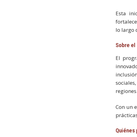
Esta ini
fortalec
lo largo
Sobre el
El prog
innovado
inclusió
sociales
regiones
Con un e
práctica
Quiénes 