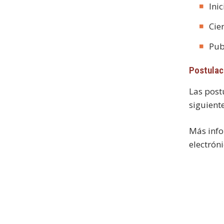
Ini
Cie
Pub
Postulac
Las post
siguient
Más info
electrón