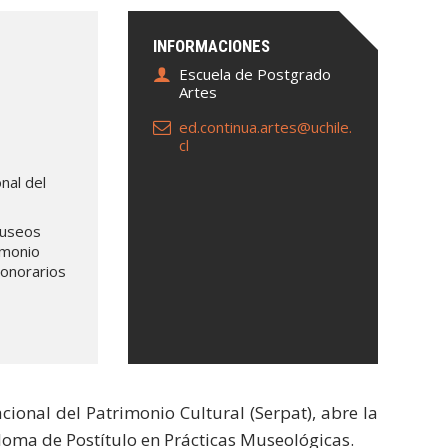
INFORMACIONES
Escuela de Postgrado
Artes
ed.continua.artes@uchile.
cl
nal del
museos
imonio
honorarios
cional del Patrimonio Cultural (Serpat), abre la
ploma de Postítulo en Prácticas Museológicas.