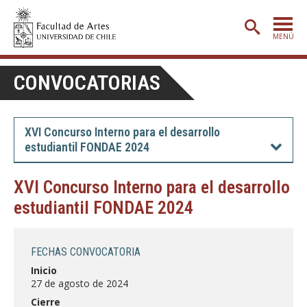
MENÚ
PORTADA
CONVOCATORIAS
ADMISIÓN
ETAPA BÁSICA
XVI Concurso Interno para el desarrollo
estudiantil FONDAE 2024
CARRERAS
POSTGRADO
XVI Concurso Interno para el desarrollo
estudiantil FONDAE 2024
EXTENSIÓN
CREACIÓN
E INVESTIGACIÓN
FECHAS CONVOCATORIA
BIBLIOTECA
Inicio
27 de agosto de 2024
DEPARTAMENTOS
Cierre