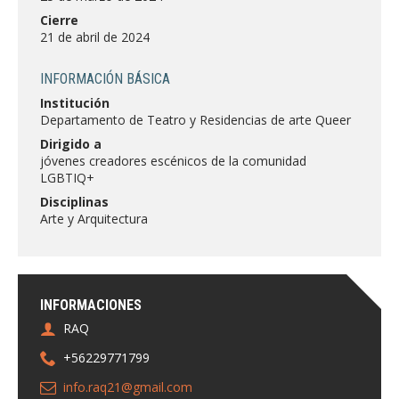
FACULTAD
Cierre
21 de abril de 2024
Estudiantes
Funcionarias/os
INFORMACIÓN BÁSICA
Académicas/os
Egresadas/os
Institución
Departamento de Teatro y Residencias de arte Queer
Dirigido a
jóvenes creadores escénicos de la comunidad
LGBTIQ+
Disciplinas
Arte y Arquitectura
INFORMACIONES
RAQ
+56229771799
info.raq21@gmail.com