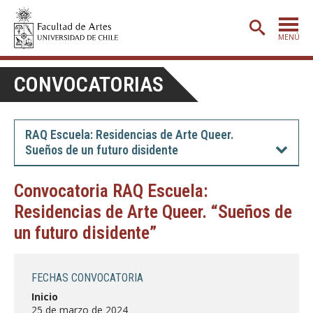
MENÚ
PORTADA
CONVOCATORIAS
ADMISIÓN
ETAPA BÁSICA
RAQ Escuela: Residencias de Arte Queer.
Sueños de un futuro disidente
CARRERAS
POSTGRADO
Convocatoria RAQ Escuela:
Residencias de Arte Queer. “Sueños de
EXTENSIÓN
un futuro disidente”
CREACIÓN
E INVESTIGACIÓN
BIBLIOTECA
FECHAS CONVOCATORIA
DEPARTAMENTOS
Inicio
25 de marzo de 2024