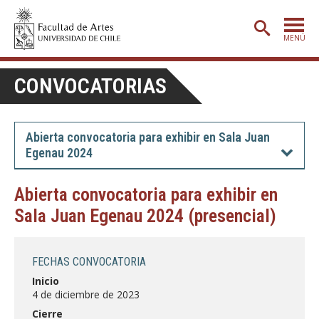
MENÚ
PORTADA
CONVOCATORIAS
ADMISIÓN
ETAPA BÁSICA
Abierta convocatoria para exhibir en Sala Juan
Egenau 2024
CARRERAS
POSTGRADO
Abierta convocatoria para exhibir en
Sala Juan Egenau 2024 (presencial)
EXTENSIÓN
CREACIÓN
E INVESTIGACIÓN
FECHAS CONVOCATORIA
BIBLIOTECA
Inicio
4 de diciembre de 2023
DEPARTAMENTOS
Cierre