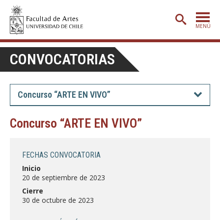
MENÚ
PORTADA
CONVOCATORIAS
ADMISIÓN
ETAPA BÁSICA
Concurso “ARTE EN VIVO”
CARRERAS
Concurso “ARTE EN VIVO”
POSTGRADO
EXTENSIÓN
FECHAS CONVOCATORIA
CREACIÓN
E INVESTIGACIÓN
Inicio
20 de septiembre de 2023
BIBLIOTECA
Cierre
30 de octubre de 2023
DEPARTAMENTOS