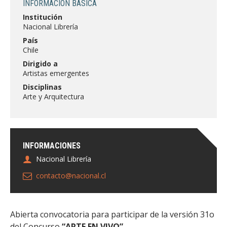
INFORMACIÓN BÁSICA
FACULTAD
Institución
Nacional Librería
Estudiantes
Funcionarias/os
País
Académicas/os
Egresadas/os
Chile
Dirigido a
Artistas emergentes
Disciplinas
Arte y Arquitectura
INFORMACIONES
Nacional Librería
contacto@nacional.cl
Abierta convocatoria para participar de la versión 31o
del Concurso
“ARTE EN VIVO”.