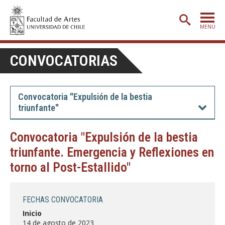
MENÚ
PORTADA
CONVOCATORIAS
ADMISIÓN
ETAPA BÁSICA
Convocatoria "Expulsión de la bestia
triunfante"
CARRERAS
POSTGRADO
Convocatoria "Expulsión de la bestia
triunfante. Emergencia y Reflexiones en
EXTENSIÓN
torno al Post-Estallido"
CREACIÓN
E INVESTIGACIÓN
BIBLIOTECA
FECHAS CONVOCATORIA
DEPARTAMENTOS
Inicio
14 de agosto de 2023