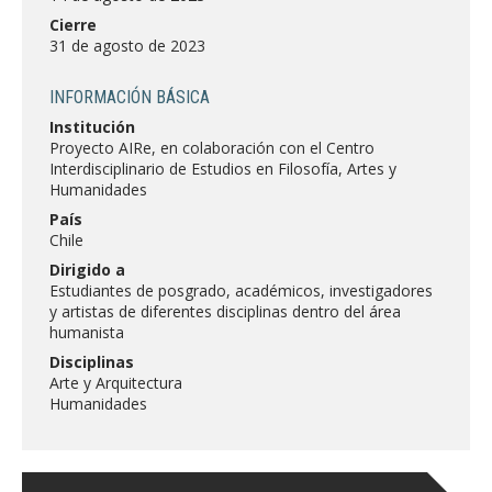
FACULTAD
Cierre
31 de agosto de 2023
Estudiantes
Funcionarias/os
INFORMACIÓN BÁSICA
Académicas/os
Egresadas/os
Institución
Proyecto AIRe, en colaboración con el Centro
Interdisciplinario de Estudios en Filosofía, Artes y
Humanidades
País
Chile
Dirigido a
Estudiantes de posgrado, académicos, investigadores
y artistas de diferentes disciplinas dentro del área
humanista
Disciplinas
Arte y Arquitectura
Humanidades