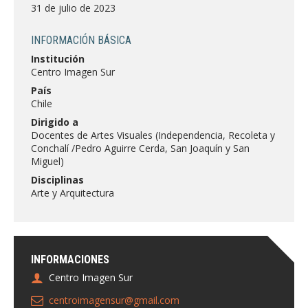
FACULTAD
31 de julio de 2023
Estudiantes
Funcionarias/os
INFORMACIÓN BÁSICA
Institución
Académicas/os
Egresadas/os
Centro Imagen Sur
País
Chile
Dirigido a
Docentes de Artes Visuales (Independencia, Recoleta y
Conchalí /Pedro Aguirre Cerda, San Joaquín y San
Miguel)
Disciplinas
Arte y Arquitectura
INFORMACIONES
Centro Imagen Sur
centroimagensur@gmail.com