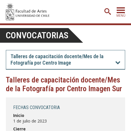
MENÚ
PORTADA
CONVOCATORIAS
ADMISIÓN
ETAPA BÁSICA
Talleres de capacitación docente/Mes de la
Fotografía por Centro Image
CARRERAS
POSTGRADO
Talleres de capacitación docente/Mes
de la Fotografía por Centro Imagen Sur
EXTENSIÓN
CREACIÓN
E INVESTIGACIÓN
FECHAS CONVOCATORIA
BIBLIOTECA
Inicio
1 de julio de 2023
DEPARTAMENTOS
Cierre