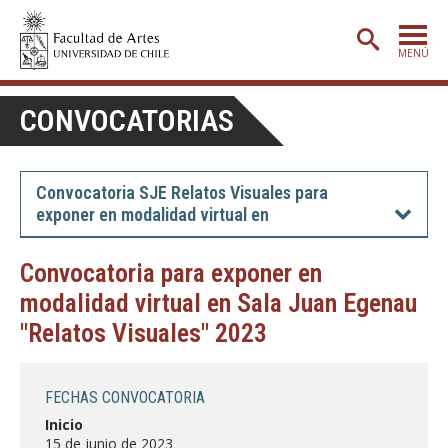
MENÚ
PORTADA
CONVOCATORIAS
ADMISIÓN
ETAPA BÁSICA
Convocatoria SJE Relatos Visuales para
exponer en modalidad virtual en
CARRERAS
POSTGRADO
Convocatoria para exponer en
modalidad virtual en Sala Juan Egenau
EXTENSIÓN
"Relatos Visuales" 2023
CREACIÓN
E INVESTIGACIÓN
BIBLIOTECA
FECHAS CONVOCATORIA
DEPARTAMENTOS
Inicio
15 de junio de 2023