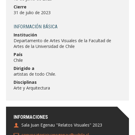
FACULTAD
Cierre
31 de julio de 2023
Estudiantes
Funcionarias/os
INFORMACIÓN BÁSICA
Académicas/os
Egresadas/os
Institución
Departamento de Artes Visuales de la Facultad de
Artes de la Universidad de Chile
País
Chile
Dirigido a
artistas de todo Chile.
Disciplinas
Arte y Arquitectura
INFORMACIONES
Sala Juan Egenau "Relatos Visuales" 2023
convocatoriajuanegenau@uchile.cl