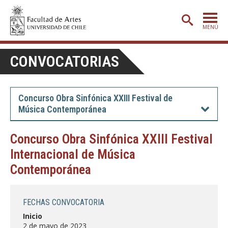
MENÚ
PORTADA
CONVOCATORIAS
ADMISIÓN
ETAPA BÁSICA
Concurso Obra Sinfónica XXIII Festival de
Música Contemporánea
CARRERAS
POSTGRADO
Concurso Obra Sinfónica XXIII Festival
Internacional de Música
EXTENSIÓN
Contemporánea
CREACIÓN
E INVESTIGACIÓN
BIBLIOTECA
FECHAS CONVOCATORIA
DEPARTAMENTOS
Inicio
2 de mayo de 2023