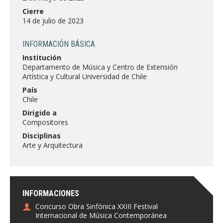
FACULTAD
Cierre
14 de julio de 2023
Estudiantes
Funcionarias/os
INFORMACIÓN BÁSICA
Académicas/os
Egresadas/os
Institución
Departamento de Música y Centro de Extensión
Artística y Cultural Universidad de Chile
País
Chile
Dirigido a
Compositores
Disciplinas
Arte y Arquitectura
INFORMACIONES
Concurso Obra Sinfónica XXIII Festival
Internacional de Música Contemporánea