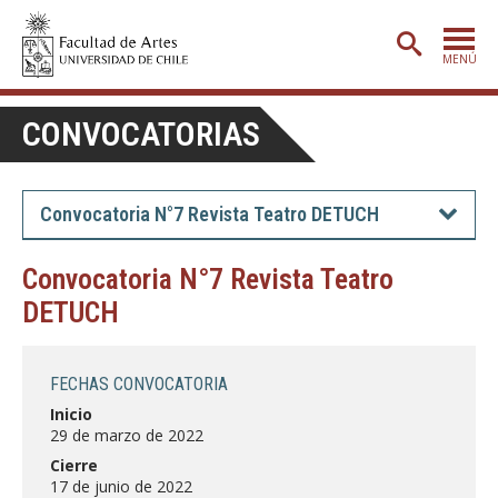
MENÚ
PORTADA
CONVOCATORIAS
ADMISIÓN
ETAPA BÁSICA
Convocatoria N°7 Revista Teatro DETUCH
CARRERAS
Convocatoria N°7 Revista Teatro
POSTGRADO
DETUCH
EXTENSIÓN
CREACIÓN
E INVESTIGACIÓN
FECHAS CONVOCATORIA
Inicio
BIBLIOTECA
29 de marzo de 2022
DEPARTAMENTOS
Cierre
17 de junio de 2022