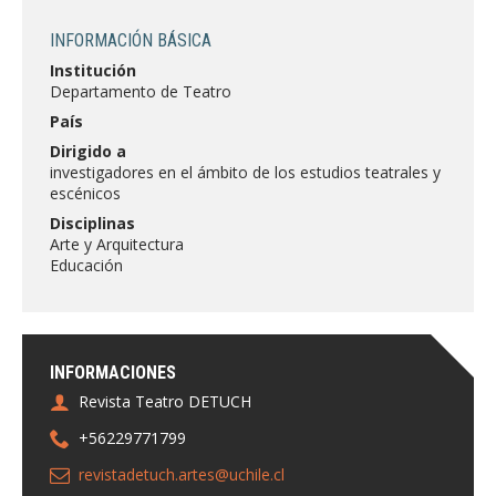
FACULTAD
INFORMACIÓN BÁSICA
Estudiantes
Funcionarias/os
Institución
Departamento de Teatro
Académicas/os
Egresadas/os
País
Dirigido a
investigadores en el ámbito de los estudios teatrales y
escénicos
Disciplinas
Arte y Arquitectura
Educación
INFORMACIONES
Revista Teatro DETUCH
+56229771799
revistadetuch.artes@uchile.cl