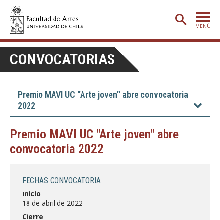
MENÚ
PORTADA
CONVOCATORIAS
ADMISIÓN
ETAPA BÁSICA
Premio MAVI UC "Arte joven" abre convocatoria
2022
CARRERAS
POSTGRADO
Premio MAVI UC "Arte joven" abre
convocatoria 2022
EXTENSIÓN
CREACIÓN
E INVESTIGACIÓN
FECHAS CONVOCATORIA
BIBLIOTECA
Inicio
18 de abril de 2022
DEPARTAMENTOS
Cierre