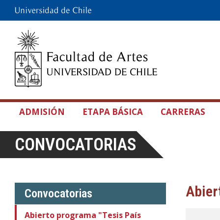
ADMISIÓN
ETAPA BÁSICA
CARRERAS
CONVOCATORIAS
Abier
Convocatorias
Abierto programa "Tesis País