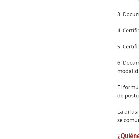
3. Docum
4. Certi
5. Certi
6. Docum
modalida
El formu
de postu
La difus
se comun
¿Quiéne