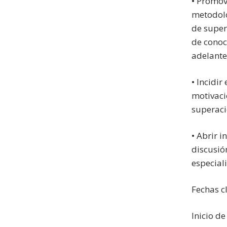
• Promov
metodoló
de super
de conoc
adelante 
• Incidi
motivaci
superaci
• Abrir i
discusió
especial
Fechas c
Inicio d