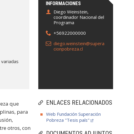
INFORMACIONES
Diego Weinstein,
coordinador Nacional del
Programa
+56922000000
diego.weinstein@supera
cionpobreza.cl
 variadas
ENLACES RELACIONADOS
reza que
iplinas, para
Web Fundación Superación
usión,
Pobreza "Tesis país"
tre otros, con
DOCUMENTOS ADJUNTOS