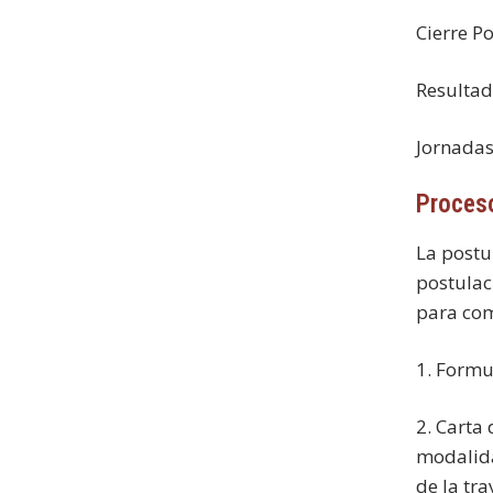
Cierre P
Resultad
Jornadas 
Proceso
La postu
postulac
para com
1. Formu
2. Carta
modalida
de la tra