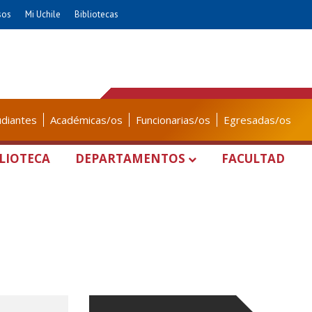
sos
Mi Uchile
Bibliotecas
udiantes
Académicas/os
Funcionarias/os
Egresadas/os
LIOTECA
DEPARTAMENTOS
FACULTAD