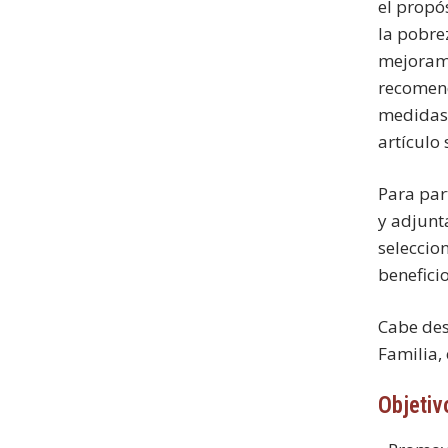
el propó
la pobre
mejorami
recomend
medidas.
artículo
Para par
y adjunt
seleccio
benefici
Cabe des
Familia,
Objetiv