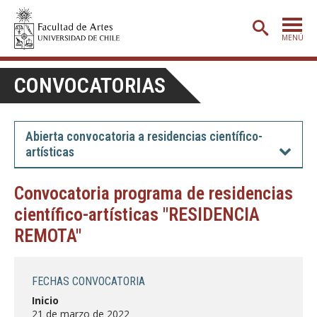
MENÚ
PORTADA
CONVOCATORIAS
ADMISIÓN
ETAPA BÁSICA
Abierta convocatoria a residencias científico-
artísticas
CARRERAS
POSTGRADO
Convocatoria programa de residencias
científico-artísticas "RESIDENCIA
EXTENSIÓN
REMOTA"
CREACIÓN
E INVESTIGACIÓN
BIBLIOTECA
FECHAS CONVOCATORIA
DEPARTAMENTOS
Inicio
21 de marzo de 2022