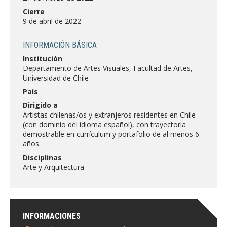
FACULTAD
Cierre
9 de abril de 2022
Estudiantes
Funcionarias/os
INFORMACIÓN BÁSICA
Académicas/os
Egresadas/os
Institución
Departamento de Artes Visuales, Facultad de Artes,
Universidad de Chile
País
Dirigido a
Artistas chilenas/os y extranjeros residentes en Chile
(con dominio del idioma español), con trayectoria
demostrable en currículum y portafolio de al menos 6
años.
Disciplinas
Arte y Arquitectura
INFORMACIONES