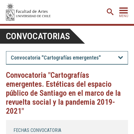
MENÚ
PORTADA
CONVOCATORIAS
ADMISIÓN
ETAPA BÁSICA
Convocatoria "Cartografías emergentes"
CARRERAS
Convocatoria "Cartografías
POSTGRADO
emergentes. Estéticas del espacio
EXTENSIÓN
público de Santiago en el marco de la
revuelta social y la pandemia 2019-
CREACIÓN
E INVESTIGACIÓN
2021"
BIBLIOTECA
DEPARTAMENTOS
FECHAS CONVOCATORIA