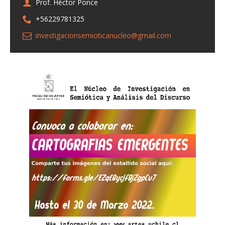
Prof. Héctor Ponce
+56229781325
investigacionsemioticanucleo@gmail.com