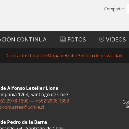
Compartir:
ACIÓN CONTINUA
FOTOS
VIDEOS
Contacto
Ubicación
Mapa del sitio
Política de privacidad
de Alfonso Letelier Llona
mpañía 1264, Santiago de Chile
62 2978 1300
—
+562 2978 1350
xcom.artes@uchile.cl
de Pedro de la Barra
randé 750, Santiago de Chile