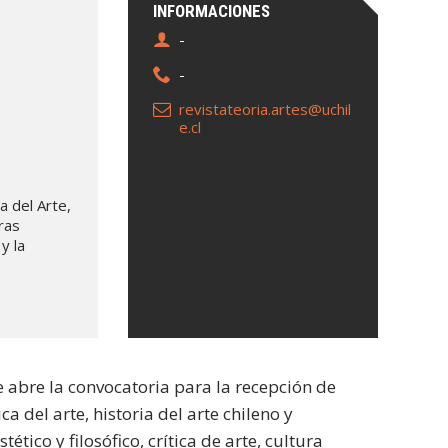
INFORMACIONES
-
-
revistateoria.artes@uchil
e.cl
a del Arte,
tras
y la
e abre la convocatoria para la recepción de
ca del arte, historia del arte chileno y
tico y filosófico, crítica de arte, cultura