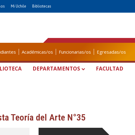
sos
Mi Uchile
Bibliotecas
udiantes
Académicas/os
Funcionarias/os
Egresadas/os
LIOTECA
DEPARTAMENTOS
FACULTAD
sta Teoría del Arte N°35