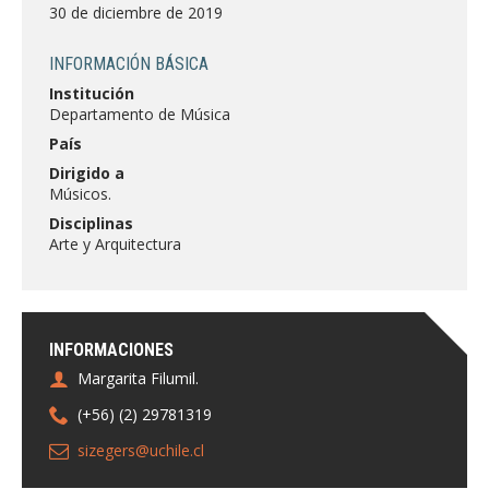
FACULTAD
30 de diciembre de 2019
Estudiantes
Funcionarias/os
INFORMACIÓN BÁSICA
Institución
Académicas/os
Egresadas/os
Departamento de Música
País
Dirigido a
Músicos.
Disciplinas
Arte y Arquitectura
INFORMACIONES
Margarita Filumil.
(+56) (2) 29781319
sizegers@uchile.cl