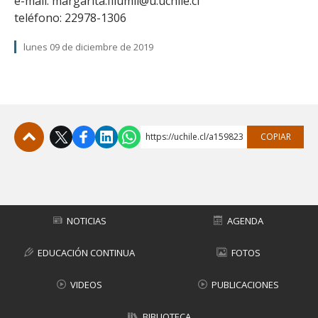
e-mail: margarita.filumil@u.uchile.cl
teléfono: 22978-1306
lunes 09 de diciembre de 2019
https://uchile.cl/a159823
COPIAR
Subir
NOTICIAS
AGENDA
EDUCACIÓN CONTINUA
FOTOS
VIDEOS
PUBLICACIONES
BIBLIOTECA