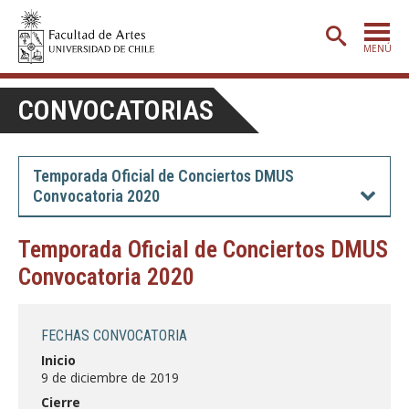
MENÚ
PORTADA
CONVOCATORIAS
ADMISIÓN
ETAPA BÁSICA
Temporada Oficial de Conciertos DMUS
Convocatoria 2020
CARRERAS
POSTGRADO
Temporada Oficial de Conciertos DMUS
Convocatoria 2020
EXTENSIÓN
CREACIÓN
E INVESTIGACIÓN
FECHAS CONVOCATORIA
BIBLIOTECA
Inicio
9 de diciembre de 2019
DEPARTAMENTOS
Cierre