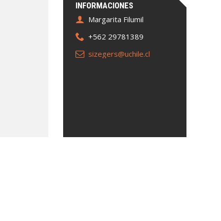
INFORMACIONES
Margarita Filumil
+562 29781389
sizegers@uchile.cl