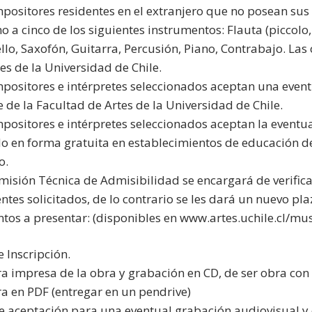
mpositores residentes en el extranjero que no posean sus
 a cinco de los siguientes instrumentos: Flauta (piccolo, f
Cello, Saxofón, Guitarra, Percusión, Piano, Contrabajo. La
es de la Universidad de Chile.
mpositores e intérpretes seleccionados aceptan una event
e de la Facultad de Artes de la Universidad de Chile.
mpositores e intérpretes seleccionados aceptan la eventua
o en forma gratuita en establecimientos de educación d
o.
misión Técnica de Admisibilidad se encargará de verifica
ntes solicitados, de lo contrario se les dará un nuevo pl
os a presentar: (disponibles en www.artes.uchile.cl/mus
e Inscripción.
ura impresa de la obra y grabación en CD, de ser obra con 
ura en PDF (entregar en un pendrive)
de aceptación para una eventual grabación audiovisual y 