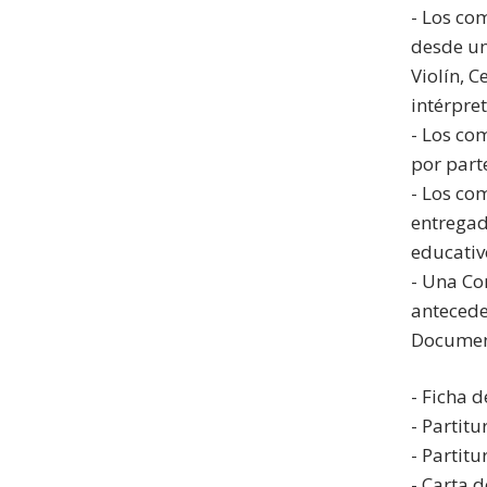
- Los co
desde uno
Violín, 
intérpret
- Los co
por part
- Los co
entregad
educativ
- Una Co
antecede
Document
- Ficha d
- Partit
- Partit
- Carta 