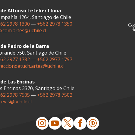
de Alfonso Letelier Llona
mpañía 1264, Santiago de Chile
62 2978 1300
—
+562 2978 1350
xcom.artes@uchile.cl
de Pedro de la Barra
randé 750, Santiago de Chile
62 2977 1782
—
+562 2977 1797
recciondetuch.artes@uchile.cl
de Las Encinas
s Encinas 3370, Santiago de Chile
62 2978 7505
—
+562 2978 7502
tevis@uchile.cl