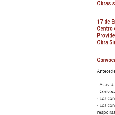
Obras s
17 de E
Centro 
Provide
Obra Si
Convoca
Antecede
- Activid
- Convoc
- Los co
- Los co
responsa