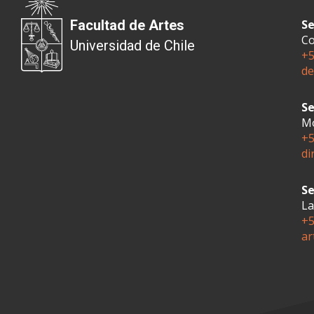
Facultad de Artes
Se
Co
Universidad de Chile
+5
de
Se
Mo
+5
di
Se
La
+5
ar