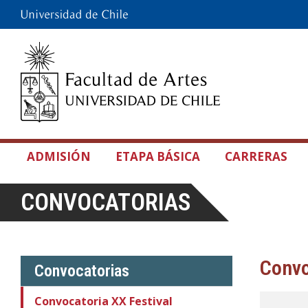
ADMISIÓN
ETAPA BÁSICA
CARRERAS
CONVOCATORIAS
Convo
Convocatorias
Convocatoria XX Festival