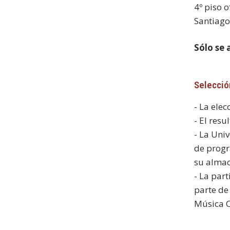
4º piso 
Santiago 
Sólo se
Selecció
- La ele
- El res
- La Uni
de progr
su almac
- La par
parte de 
Música C