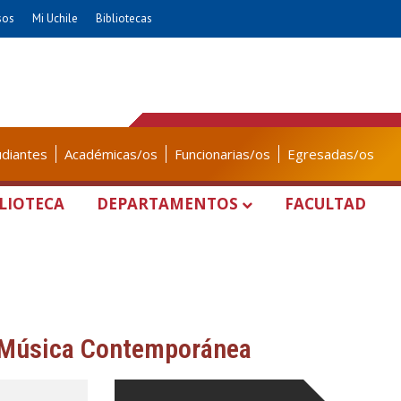
sos
Mi Uchile
Bibliotecas
udiantes
Académicas/os
Funcionarias/os
Egresadas/os
LIOTECA
DEPARTAMENTOS
FACULTAD
e Música Contemporánea