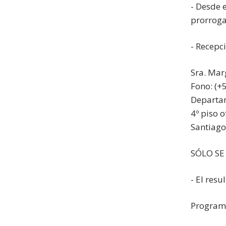
- Desde 
prorroga
- Recepc
Sra. Mar
Fono: (+
Departam
4º piso 
Santiago 
SÓLO SE
- El res
Programa