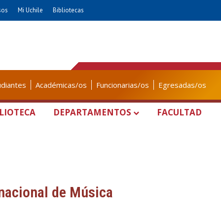
sos
Mi Uchile
Bibliotecas
udiantes
Académicas/os
Funcionarias/os
Egresadas/os
LIOTECA
DEPARTAMENTOS
FACULTAD
rnacional de Música