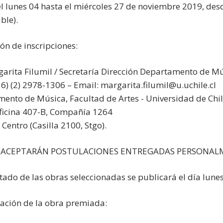
el lunes 04 hasta el miércoles 27 de noviembre 2019, desde
ble).
ión de inscripciones:
garita Filumil / Secretaría Dirección Departamento de M
56) (2) 2978-1306 – Email: margarita.filumil@u.uchile.cl
ento de Música, Facultad de Artes - Universidad de Chi
oficina 407-B, Compañía 1264
Centro (Casilla 2100, Stgo).
 ACEPTARÁN POSTULACIONES ENTREGADAS PERSONAL
ultado de las obras seleccionadas se publicará el día lun
ción de la obra premiada: