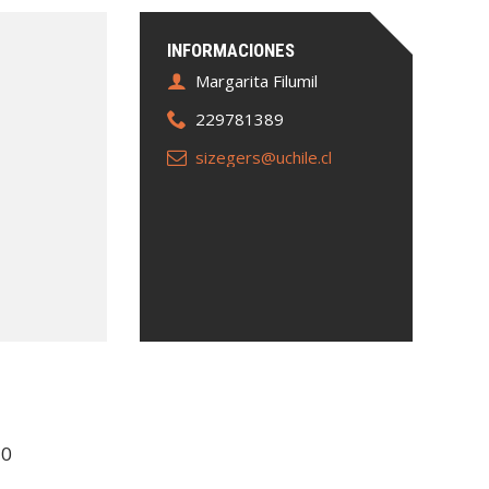
INFORMACIONES
Margarita Filumil
229781389
sizegers@uchile.cl
20