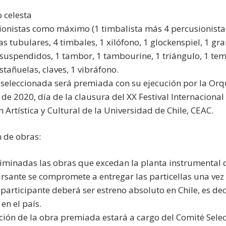
o celesta
ionistas como máximo (1 timbalista más 4 percusionista
 tubulares, 4 timbales, 1 xilófono, 1 glockenspiel, 1 gra
s suspendidos, 1 tambor, 1 tambourine, 1 triángulo, 1 te
astañuelas, claves, 1 vibráfono.
 seleccionada será premiada con su ejecución por la Orqu
 de 2020, día de la clausura del XX Festival Internacion
 Artística y Cultural de la Universidad de Chile, CEAC.
n de obras:
liminadas las obras que excedan la planta instrumental 
ursante se compromete a entregar las particellas una vez
participante deberá ser estreno absoluto en Chile, es deci
en el país.
cción de la obra premiada estará a cargo del Comité Selec