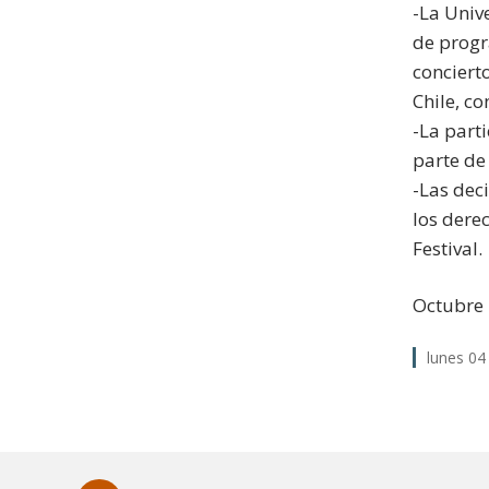
-La Univ
de progr
conciert
Chile, c
-La part
parte de 
-Las dec
los dere
Festival.
Octubre
lunes 04