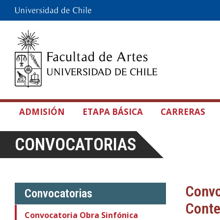
ADMISIÓN
ETAPA BÁSICA
CARRERAS
CONVOCATORIAS
Convo
Convocatorias
Cont
Convocatoria Obra Sinfónica