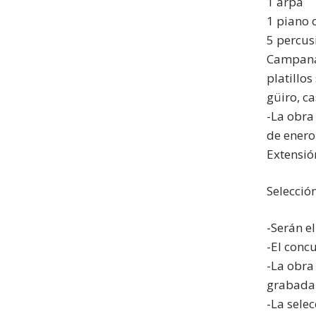
1 arpa
1 piano 
5 percus
Campanas
platillo
güiro, c
-La obra
de enero
Extensión
Selecció
-Serán e
-El conc
-La obra 
grabada 
-La sele