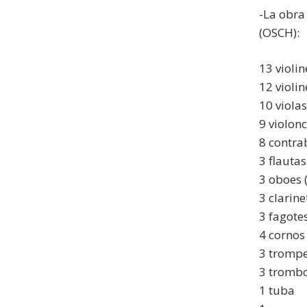
-La obra
(OSCH):
13 violi
12 violi
10 viola
9 violonc
8 contra
3 flautas
3 oboes 
3 clarine
3 fagote
4 cornos
3 tromp
3 tromb
1 tuba