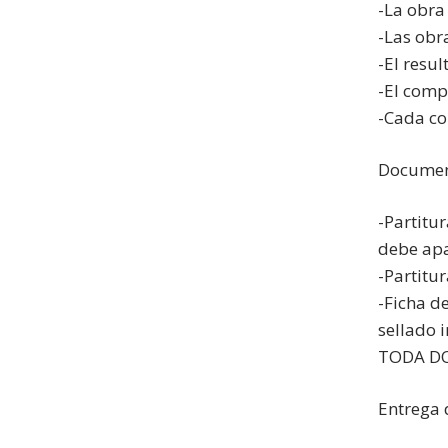
-La obra
-Las obr
-El resu
-El comp
-Cada co
Document
-Partitu
debe apa
-Partitu
-Ficha d
sellado 
TODA DO
Entrega 