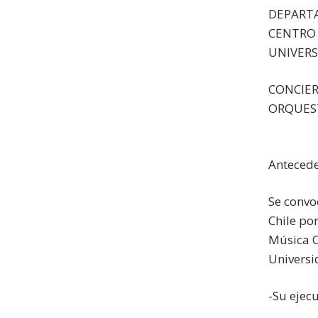
DEPART
CENTRO 
UNIVERS
CONCIER
ORQUEST
Antecede
Se convoc
Chile po
Música C
Universid
-Su ejec