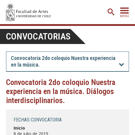
MENÚ
PORTADA
CONVOCATORIAS
ADMISIÓN
ETAPA BÁSICA
Convocatoria 2do coloquio Nuestra experiencia
en la música.
CARRERAS
POSTGRADO
Convocatoria 2do coloquio Nuestra
experiencia en la música. Diálogos
EXTENSIÓN
interdisciplinarios.
CREACIÓN
E INVESTIGACIÓN
BIBLIOTECA
FECHAS CONVOCATORIA
DEPARTAMENTOS
Inicio
8 de julio de 2019