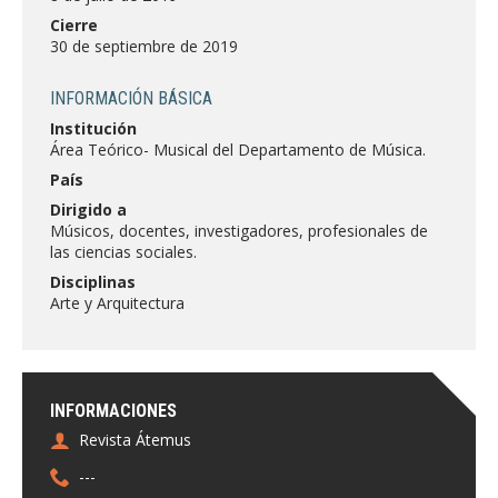
FACULTAD
Cierre
30 de septiembre de 2019
Estudiantes
Funcionarias/os
INFORMACIÓN BÁSICA
Académicas/os
Egresadas/os
Institución
Área Teórico- Musical del Departamento de Música.
País
Dirigido a
Músicos, docentes, investigadores, profesionales de
las ciencias sociales.
Disciplinas
Arte y Arquitectura
INFORMACIONES
Revista Átemus
---