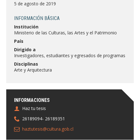
FACULTAD
5 de agosto de 2019
Estudiantes
Funcionarias/os
INFORMACIÓN BÁSICA
Institución
Académicas/os
Egresadas/os
Ministerio de las Culturas, las Artes y el Patrimonio
País
Dirigido a
Investigadores, estudiantes y egresados de programas
Disciplinas
Arte y Arquitectura
INFORMACIONES
Haz tu tesis
26189094- 26189351
haztutesis@cultura.gob.cl