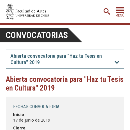
MENÚ
PORTADA
CONVOCATORIAS
ADMISIÓN
ETAPA BÁSICA
Abierta convocatoria para "Haz tu Tesis en
Cultura" 2019
CARRERAS
POSTGRADO
Abierta convocatoria para "Haz tu Tesis
en Cultura" 2019
EXTENSIÓN
CREACIÓN
E INVESTIGACIÓN
FECHAS CONVOCATORIA
BIBLIOTECA
Inicio
17 de junio de 2019
DEPARTAMENTOS
Cierre