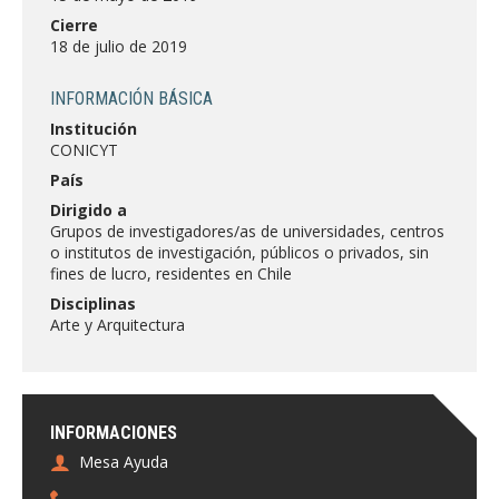
FACULTAD
Cierre
18 de julio de 2019
Estudiantes
Funcionarias/os
INFORMACIÓN BÁSICA
Académicas/os
Egresadas/os
Institución
CONICYT
País
Dirigido a
Grupos de investigadores/as de universidades, centros
o institutos de investigación, públicos o privados, sin
fines de lucro, residentes en Chile
Disciplinas
Arte y Arquitectura
INFORMACIONES
Mesa Ayuda
-