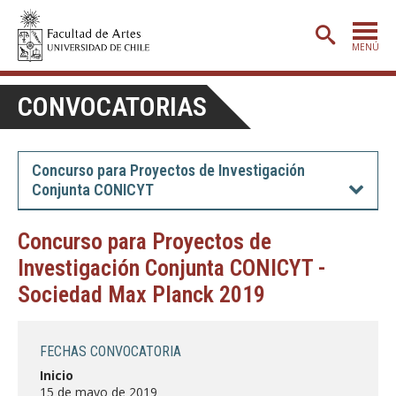
MENÚ
PORTADA
CONVOCATORIAS
ADMISIÓN
ETAPA BÁSICA
Concurso para Proyectos de Investigación
Conjunta CONICYT
CARRERAS
POSTGRADO
Concurso para Proyectos de
Investigación Conjunta CONICYT -
EXTENSIÓN
Sociedad Max Planck 2019
CREACIÓN
E INVESTIGACIÓN
BIBLIOTECA
FECHAS CONVOCATORIA
DEPARTAMENTOS
Inicio
15 de mayo de 2019