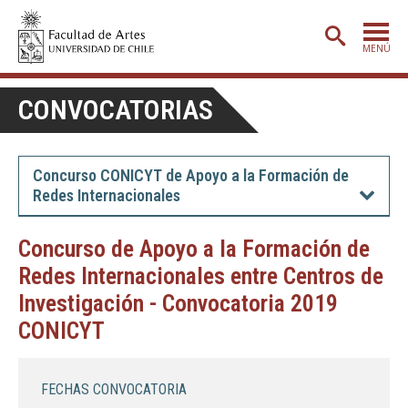
MENÚ
PORTADA
CONVOCATORIAS
ADMISIÓN
ETAPA BÁSICA
Concurso CONICYT de Apoyo a la Formación de
Redes Internacionales
CARRERAS
POSTGRADO
Concurso de Apoyo a la Formación de
Redes Internacionales entre Centros de
EXTENSIÓN
Investigación - Convocatoria 2019
CREACIÓN
E INVESTIGACIÓN
CONICYT
BIBLIOTECA
DEPARTAMENTOS
FECHAS CONVOCATORIA