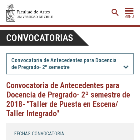
MENÚ
PORTADA
CONVOCATORIAS
ADMISIÓN
ETAPA BÁSICA
Convocatoria de Antecedentes para Docencia
de Pregrado- 2º semestre
CARRERAS
POSTGRADO
Convocatoria de Antecedentes para
Docencia de Pregrado- 2º semestre de
EXTENSIÓN
2018- "Taller de Puesta en Escena/
CREACIÓN
E INVESTIGACIÓN
Taller Integrado"
BIBLIOTECA
DEPARTAMENTOS
FECHAS CONVOCATORIA