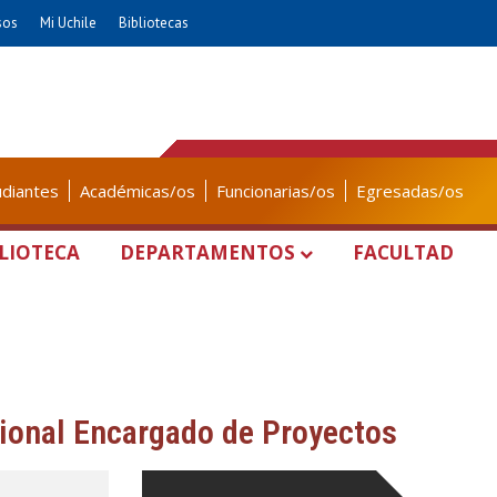
sos
Mi Uchile
Bibliotecas
udiantes
Académicas/os
Funcionarias/os
Egresadas/os
LIOTECA
DEPARTAMENTOS
FACULTAD
ional Encargado de Proyectos