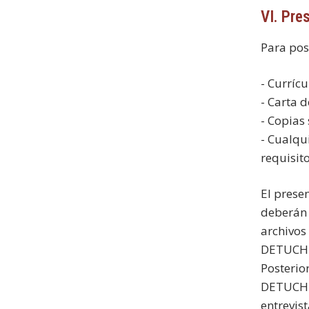
VI. Pre
Para pos
- Curríc
- Carta 
- Copias
- Cualqu
requisit
El prese
deberán 
archivos
DETUCH 1
Posterio
DETUCH (
entrevist