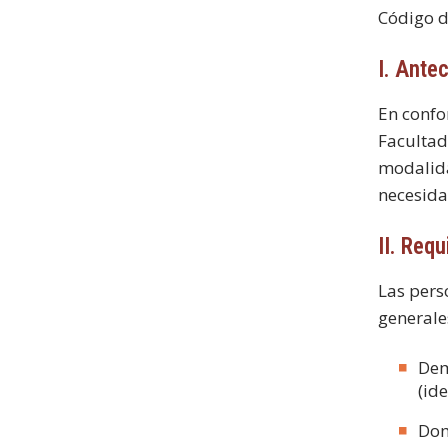
Código 
I. Ante
En confo
Facultad
modalida
necesida
II. Req
Las pers
generale
Dem
(id
Dom