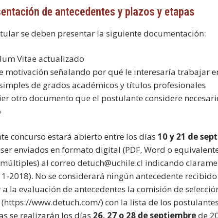
sentación de antecedentes y plazos y etapas
tular se deben presentar la siguiente documentación:
ulum Vitae actualizado
de motivación señalando por qué le interesaría trabajar e
 simples de grados académicos y títulos profesionales
ier otro documento que el postulante considere necesari
o
nte concurso estará abierto entre los días
10 y 21 de sep
ser enviados en formato digital (PDF, Word o equivalent
 múltiples) al correo detuch@uchile.cl indicando claramen
-2018). No se considerará ningún antecedente recibido p
r a la evaluación de antecedentes la comisión de selección
https://www.detuch.com/) con la lista de los postulantes
as se realizarán los días
26, 27 o 28 de septiembre
de 2