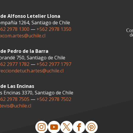
de Alfonso Letelier Llona
mpañía 1264, Santiago de Chile
62 2978 1300
—
+562 2978 1350
xcom.artes@uchile.cl
de Pedro de la Barra
randé 750, Santiago de Chile
62 2977 1782
—
+562 2977 1797
recciondetuch.artes@uchile.cl
de Las Encinas
s Encinas 3370, Santiago de Chile
62 2978 7505
—
+562 2978 7502
tevis@uchile.cl