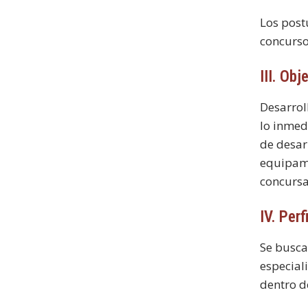
Los post
concurso
III. Obj
Desarrol
lo inmed
de desar
equipami
concursa
IV. Per
Se busca
especial
dentro d