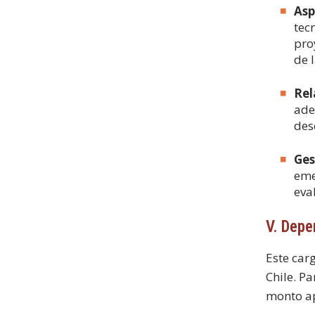
Asp
tec
pro
de 
Rel
ade
des
Ges
eme
eva
V. Depe
Este car
Chile. P
monto a