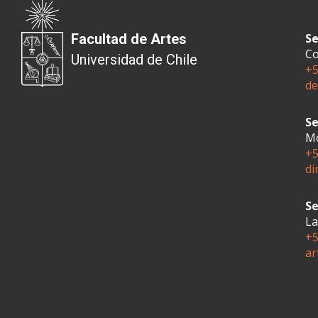
Facultad de Artes
Se
Co
Universidad de Chile
+5
de
Se
Mo
+5
di
Se
La
+5
ar